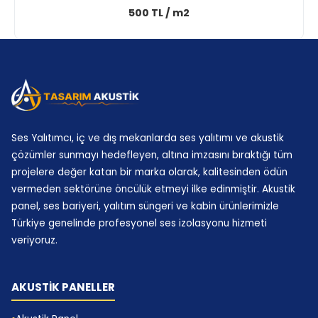
500 TL / m2
gerekir. Bondex katmanı bu bütünsel yaklaşımda
önemli bir görev alır.
Endüstriyel Gürültü Kontrol Yapıları
Endüstriyel gürültü kontrol yapılarında bakım
erişimi, sıcaklık ve nem koşulları da hesaba katılır.
Bu nedenle sistem yalnızca ürün listesiyle değil,
Ses Yalıtımcı, iç ve dış mekanlarda ses yalıtımı ve akustik
proje mühendisliğiyle kurulmalıdır.
çözümler sunmayı hedefleyen, altına imzasını bıraktığı tüm
Bondex Sünger Kullanım
projelere değer katan bir marka olarak, kalitesinden ödün
vermeden sektörüne öncülük etmeyi ilke edinmiştir. Akustik
Alanları
panel, ses bariyeri, yalıtım süngeri ve kabin ürünlerimizle
Türkiye genelinde profesyonel ses izolasyonu hizmeti
Stüdyo ve Müzik Odası Ses İzolasyonu
veriyoruz.
Stüdyo ve müzik odası ses izolasyonunda bondex,
duvar kesitinde geçiş azaltımı için kullanılır; yüzey
AKUSTİK PANELLER
yankı kontrolü için çoğu zaman
akustik yumurta