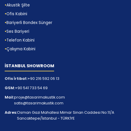
Akustik Şilte
Ofis Kabini
Bariyerli Bondex Sünger
Ses Bariyeri
Telefon Kabini
Çalışma Kabini
İSTANBUL SHOWROOM
Ofis İrtibat:
+90 216 592 06 13
GSM:
+90 541 733 54 69
Mail:
proje@tasarimakustik.com
satis@tasarimakustik.com
Adres:
Osman Gazi Mahallesi Mimar Sinan Caddesi No:11/A
Sancaktepe/İstanbul - TÜRKİYE