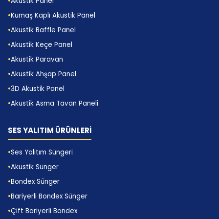
sünger
veya
akustik piramit sünger
ile
Akustik Panel
tamamlanır.
Kumaş Kaplı Akustik Panel
Akustik Baffle Panel
Jeneratör Kabini İç Yalıtım Katmanları
Akustik Keçe Panel
Jeneratör kabini iç yalıtım katmanlarında bondex,
Akustik Paravan
kabin içi titreşim ve darbe etkisini düşürmeye
Akustik Ahşap Panel
destek olur. Sistem hedefi ve bakım döngüsüne
göre katmanlar özelleştirilir.
3D Akustik Panel
Akustik Asma Tavan Paneli
Ofis Bölme Duvar Ses Kesme Yapıları
Ofis bölme duvar ses kesme yapılarında alçıpan
SES YALITIM ÜRÜNLERİ
arası bondex kullanımı, konuşma transferini
düşürerek mahremiyeti artırır. Açık ofislerde bu fark
Ses Yalıtım Süngeri
iş verimine yansır.
Akustik Sünger
Sinema Odası Zemin Ses İzolasyonu
Bondex Sünger
Sinema odası zemin ses izolasyonunda bondex
Bariyerli Bondex Sünger
katmanı, alt kata iletilen titreşimi azaltarak daha
Çift Bariyerli Bondex