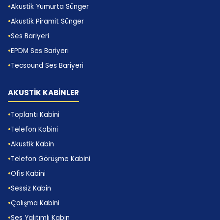
konforlu kullanım sağlar. Doğru şap ve kaplama
Akustik Yumurta Sünger
detaylarıyla sonuç güçlenir.
Akustik Piramit Sünger
Teknik Hacim Gürültü Kontrol
Ses Bariyeri
Uygulamaları
EPDM Ses Bariyeri
Teknik hacim gürültü kontrol uygulamalarında
Tecsound Ses Bariyeri
sorunlar genellikle karmaşıktır. Bu nedenle ürün
seçimi kadar uygulama disiplini de önemlidir. Biz
AKUSTİK KABİNLER
keşif, ürün eşleşmesi ve montaj sürecini birlikte
Toplantı Kabini
yönetiyoruz.
Telefon Kabini
Akustik Kabin
Telefon Görüşme Kabini
Ofis Kabini
Sessiz Kabin
Çalışma Kabini
Ses Yalıtımlı Kabin