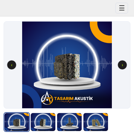
☰
‹
›