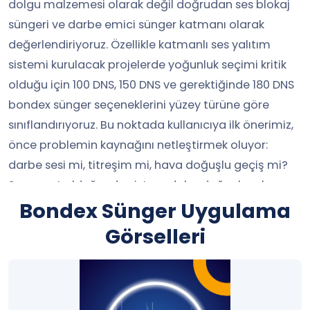
dolgu malzemesi olarak değil doğrudan ses blokaj
süngeri ve darbe emici sünger katmanı olarak
değerlendiriyoruz. Özellikle katmanlı ses yalıtım
sistemi kurulacak projelerde yoğunluk seçimi kritik
olduğu için 100 DNS, 150 DNS ve gerektiğinde 180 DNS
bondex sünger seçeneklerini yüzey türüne göre
sınıflandırıyoruz. Bu noktada kullanıcıya ilk önerimiz,
önce problemin kaynağını netleştirmek oluyor:
darbe sesi mi, titreşim mi, hava doğuşlu geçiş mi?
Sorun net olduğunda sistem daha doğru kuruluyor.
İç mekanda yankı kontrolü de gerekiyorsa çözümü
Bondex Sünger Uygulama
akustik sünger
ve
ses yalıtım süngeri
yüzeyleriyle
Görselleri
birlikte planlıyoruz.
Bondex Sünger
Yoğunluk Yapısı