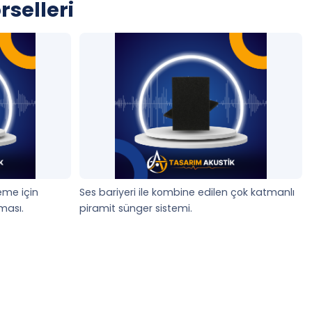
selleri
uşma odaklı mekanlarda bu kanal derinliği,
eneklerini farklılaştırıyoruz.
 akustik süngeri uygulamasında simetrik yerleşim, sol-
mansını artırır. Ancak her yüzeyi aynı oranda
eme için
Ses bariyeri ile kombine edilen çok katmanlı
ması.
piramit sünger sistemi.
 dışı alanlarda da etkili sonuç verir. Özellikle
açık
t tepelerin düzensiz kesiştiği hatlar hem görsel
haritasına göre numaralayıp, simetrik ve tutarlı bir