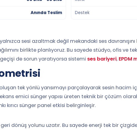
Anında Teslim
Destek
lnızca sesi azaltmak değil mekandaki ses davranışını kon
ğılımını birlikte planlıyoruz. Bu sayede stüdyo, ofis ve 
 geçişi de sorun yaratıyorsa sistemi
ses bariyeri
,
EPDM 
ometrisi
e oluşan tek yönlü yansımayı parçalayarak sesin hacim i
frekans emici sünger yapısı üreten teknik bir çözüm olarak
 kırıcı sünger panel etkisi belirginleşir.
n geri dönüş yolunu uzatır. Bu sayede enerji tek bir çizgi
kta, panelin yönü ve yüzey sürekliliğidir; çünkü yön hatası