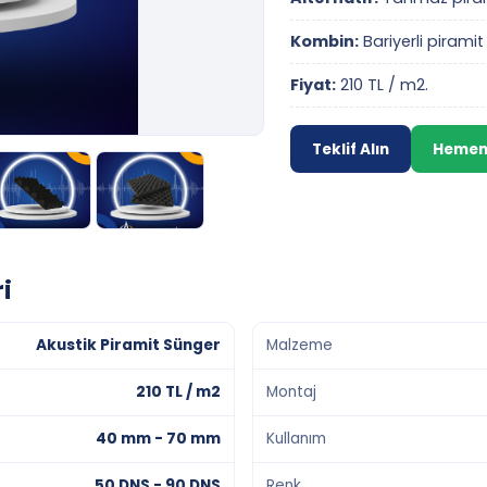
Kombin:
Bariyerli piram
Fiyat:
210 TL / m2.
Teklif Alın
Hemen
i
Akustik Piramit Sünger
Malzeme
210 TL / m2
Montaj
40 mm - 70 mm
Kullanım
50 DNS - 90 DNS
Renk