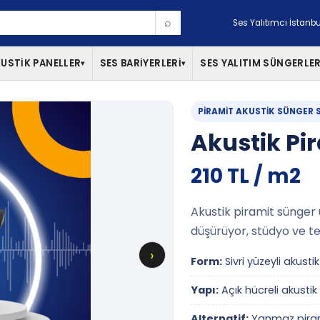
⌕
Ses Yalıtımcı İstanbu
USTİK PANELLER
SES BARİYERLERİ
SES YALITIM SÜNGERLER
▾
▾
PIRAMIT AKUSTIK SÜNGER S
Akustik Pi
210 TL / m2
Akustik piramit sünger 
düşürüyor, stüdyo ve te
›
Form:
Sivri yüzeyli akustik
Yapı:
Açık hücreli akustik
Alternatif:
Yanmaz pirami