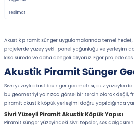
Teslimat
Akustik piramit sünger uygulamalarında temel hedef, ya
projelerde yüzey şekli, panel yoğunluğu ve yerleşim da
kısa sürede ve daha dengeli alıyoruz. Eğer projede ses
Akustik Piramit Sünger Ge
Sivri yüzeyli akustik sünger geometrisi, düz yüzeylerd
bu geometriyi yalnızca görsel bir tercih olarak değil, 
piramit akustik köpük yerleşimi doğru yapıldığında yankı
Sivri Yüzeyli Piramit Akustik Köpük Yapısı
Piramit sünger yüzeyindeki sivri tepeler, ses dalgasını
piramit sünger kullanırken bizim dikkat ettiğimiz ilk no