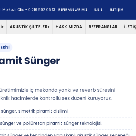
l Merkezli Ofis - 0 216 592 06 13
REFERANSLARIMIZ
S.S.S.
İLETİŞİM
İ
AKUSTİK ŞİLTELER
HAKKIMIZDA
REFERANSLAR
İLETİ
▾
▾
ERISI
ramit Sünger
üretimimizle iç mekanda yankı ve reverb süresini
knik hacimlerde kontrollü ses düzeni kuruyoruz.
 sünger, simetrik piramit dizilimi.
 sünger ve poliüretan piramit sünger teknolojisi.
t sünger ve kendinden yapışkanlı akustik sünger seçeneği.