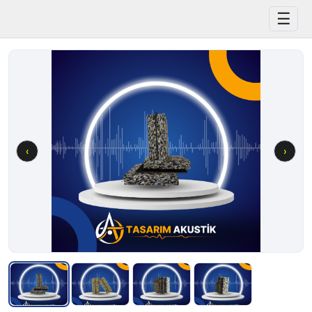
☰
‹
›