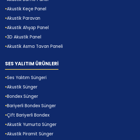
Alanları
Akustik Keçe Panel
Jeneratör Kabini Ses Kesici Sünger
Akustik Paravan
Sistemleri
Akustik Ahşap Panel
Jeneratör kabin ses izolasyonu projelerinde
3D Akustik Panel
bariyerli bondex, hem titreşim hem hava doğuşlu
Akustik Asma Tavan Paneli
gürültüyü yönetmek için güçlü bir katman olur.
Makine Dairesi Gürültü Kontrol Katmanları
SES YALITIM ÜRÜNLERİ
Makine dairesi ses kesici uygulamasında bakım
Ses Yalıtım Süngeri
erişimini engellemeyen katman düzeni önemlidir.
Akustik Sünger
Biz bu detayı proje başında planlıyoruz.
Bondex Sünger
Havalandırma Odası Ses İzolasyon Yapısı
Bariyerli Bondex Sünger
Havalandırma odalarında kanal ve cihaz kaynaklı
Çift Bariyerli Bondex
sesler birlikte oluştuğu için bariyerli sistemler daha
Akustik Yumurta Sünger
dengeli sonuç verir.
Akustik Piramit Sünger
Teknik Hacim Akustik Yalıtım Katmanları