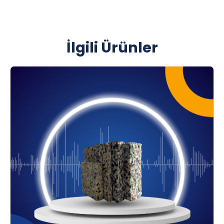
panel ürünleriyle proje bazlı kombine edilir.
Duvar Sistemleri
Alçıpan Bölme Duvar İç Ses Yalıtımı
İlgili Ürünler
Alçıpan bölme duvar içinde bariyerli bondex
kullanımı, duvar içi ses izolasyon süngeri olarak
konuşma transferini azaltır ve mahremiyeti artırır.
Ortak Duvar Gürültü Kesici Katman Yapısı
Ortak duvar gürültü kesici yapıda katman sürekliliği
önemlidir. Ek ve birleşim noktaları doğru
çözüldüğünde sistem verimi yükselir.
Hafif Çelik Duvar İç Akustik Dolgu
Hafif çelik bölmelerde bondex dolgu, taşıyıcı
sistemi zorlamadan ses geçişini azaltıcı katkı
sunar. Uygulama kolaylığı yüksektir.