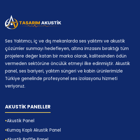
toplam verimi düşebiliyor. Parke altı bondex sünger
yapısı kurarken de aynı risk geçerli; derz çizgileri,
kenar bantları ve kaplama altında kalan
birleşimlerin doğru tasarlanması gerekiyor. Yüzer
döşeme ses izolasyon sistemlerinde kullanıcılar
Ses Yalıtımcı, iç ve dış mekanlarda ses yalıtımı ve akustik
çoğu zaman sadece ürün kalınlığını soruyor, fakat
çözümler sunmayı hedefleyen, altına imzasını bıraktığı tüm
esas farkı montaj disiplini yaratıyor. Bu nedenle biz
projelere değer katan bir marka olarak, kalitesinden ödün
vermeden sektörüne öncülük etmeyi ilke edinmiştir. Akustik
projede yalnızca malzeme sevki değil, uygulama
panel, ses bariyeri, yalıtım süngeri ve kabin ürünlerimizle
sırası ve kontrol adımlarını da planlıyoruz. Böylece
Türkiye genelinde profesyonel ses izolasyonu hizmeti
katlar arası ses geçiş azaltma hedefi kâğıt
veriyoruz.
üzerinde kalmıyor; sahada ölçülebilir ve hissedilir
sonuca dönüşüyor.
AKUSTİK PANELLER
Bariyerli Bondex Sünger
Akustik Panel
Endüstriyel Kullanım
Kumaş Kaplı Akustik Panel
Akustik Baffle Panel