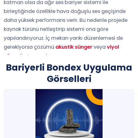
katman olsa da ağır ses bariyer sistemi ile
birleştiğinde özellikle hava doğuşlu ses geçişinde
daha yüksek performans verir. Bu nedenle projede
kaynak türünü netleştirip sistemi ona göre
yapılandırıyoruz. İç mekan yankı düzenlemesi de
gerekiyorsa çözümü
akustik sünger
veya
viyol
yüzey
ile tamamlıyoruz.
Bariyerli Bondex Uygulama
Bariyerli Bondex Sünger
Görselleri
Katman Yapısı
İki Bondex Katmanı Arasında Ağır Ses
Bariyeri
İki bondex katmanı arasına yerleştirilen ağır
bariyer, ses blokaj süngeri etkisini belirgin şekilde
artırır. Bu kurgu, yalnızca darbe değil hava doğuşlu