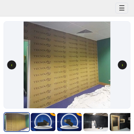
☰
‹
›