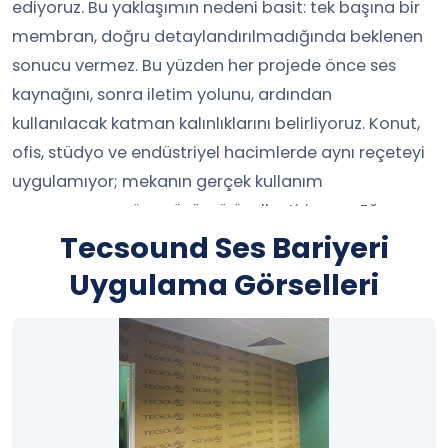
ediyoruz. Bu yaklaşımın nedeni basit: tek başına bir
membran, doğru detaylandırılmadığında beklenen
sonucu vermez. Bu yüzden her projede önce ses
kaynağını, sonra iletim yolunu, ardından
kullanılacak katman kalınlıklarını belirliyoruz. Konut,
ofis, stüdyo ve endüstriyel hacimlerde aynı reçeteyi
uygulamıyor; mekanın gerçek kullanım
senaryosuna göre çözümü özelleştiriyoruz. Eğer
ürün ailesini kıyaslamak isterseniz
Tecsound Ses Bariyeri
ses bariyeri
ana
sayfamızdan tüm alternatifleri görebilir, daha
Uygulama Görselleri
elastik çözüm ihtiyacı olan projelerde
epdm
benzeri ses bariyeri
yapılarıyla performans farkını
birlikte değerlendirebilirsiniz.
Buradaki içeriği özellikle kullanıcı odaklı hazırladık;
çünkü ziyaretçinin aklında genelde aynı sorular var: