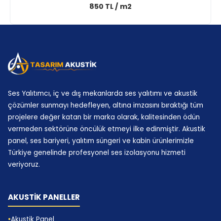
850 TL / m2
Tecsound Ses Bariyeri
Katman Uygulamaları
Alçıpan Duvar Arası Bariyer Entegrasyonu
Alçıpan duvar arası bariyer entegrasyonu, konut ve
ofis projelerinde en çok uyguladığımız çözümdür.
Ses Yalıtımcı, iç ve dış mekanlarda ses yalıtımı ve akustik
Komşu duvar ses kesici hedefi olan kullanıcılar için
çözümler sunmayı hedefleyen, altına imzasını bıraktığı tüm
pratik ve ölçülebilir bir yöntem sunar. Burada kritik
projelere değer katan bir marka olarak, kalitesinden ödün
nokta, bariyerin profil boşluğunda doğru
vermeden sektörüne öncülük etmeyi ilke edinmiştir. Akustik
panel, ses bariyeri, yalıtım süngeri ve kabin ürünlerimizle
pozisyonda kalması ve alçıpan birleşimlerinin
Türkiye genelinde profesyonel ses izolasyonu hizmeti
köprü etkisi yaratmamasıdır. Biz duvar kesitini
veriyoruz.
projeye göre revize ederken gerekli durumlarda
ikincil profil, elastik bant ve sızdırmazlık detayları
AKUSTİK PANELLER
ekliyoruz. Böylece duvar içi ses bariyeri yalnızca
kağıt üzerinde değil, gerçek kullanımda konuşma
Akustik Panel