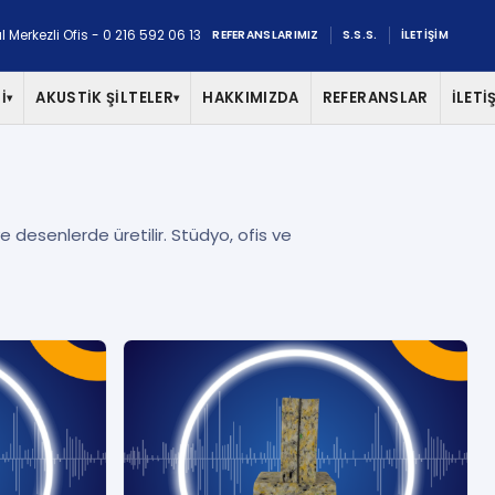
l Merkezli Ofis - 0 216 592 06 13
REFERANSLARIMIZ
S.S.S.
İLETİŞİM
İ
AKUSTİK ŞİLTELER
HAKKIMIZDA
REFERANSLAR
İLETİ
▾
▾
ve desenlerde üretilir. Stüdyo, ofis ve