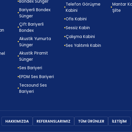
Bondex Sünger
Telefon Görüşme
Mantar K
Bariyerli Bondex
Kabini
Şilte
Sünger
Ofis Kabini
Çift Bariyerli
Sessiz Kabin
an
Bondex
Çalışma Kabini
p
Akustik Yumurta
Sünger
Ses Yalıtımlı Kabin
Akustik Piramit
nel
Sünger
Ses Bariyeri
EPDM Ses Bariyeri
Tecsound Ses
Bariyeri
HAKKIMIZDA
REFERANSLARIMIZ
TÜM ÜRÜNLER
İLETİŞİM