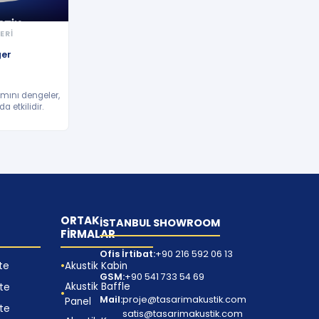
ERİ
ger
ımını dengeler,
a etkilidir.
ORTAK
İSTANBUL SHOWROOM
FİRMALAR
Ofis İrtibat:
+90 216 592 06 13
lte
Akustik Kabin
GSM:
+90 541 733 54 69
Akustik Baffle
lte
Mail:
proje@tasarimakustik.com
Panel
lte
satis@tasarimakustik.com