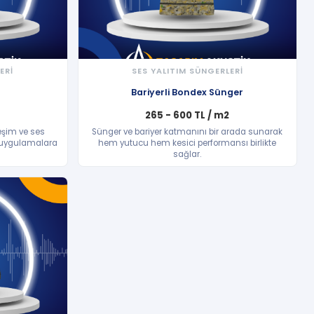
ERİ
SES YALITIM SÜNGERLERİ
HIZLI BAKIŞ
Bariyerli Bondex Sünger
265 - 600 TL / m2
reşim ve ses
Sünger ve bariyer katmanını bir arada sunarak
ı uygulamalara
hem yutucu hem kesici performansı birlikte
sağlar.