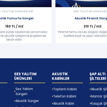
S YALITIM SÜNGERLERİ
SES YALITIM SÜNGERL
HIZLI BAKIŞ
HIZLI BAKIŞ
ustik Yumurta Sünger
Akustik Piramit Sün
160 TL / m2
210 TL / m2
nli yüzeyi sayesinde yansımaları
Piramit formu ile ses dalgası dağıl
ik akustik iyileştirme projelerinde
özellikle kayıt ve yayın alanlarınd
tercih edilir.
SES YALITIM
AKUSTİK
ŞAP ALTI
ÜRÜNLERİ
KABİNLER
ŞİLTELERİ
Ses Yalıtım
Toplantı Kabini
Akustik Şi
Süngeri
Telefon Kabini
Mantar Şi
Akustik Sünger
Akustik Kabin
Kauçuk Şi