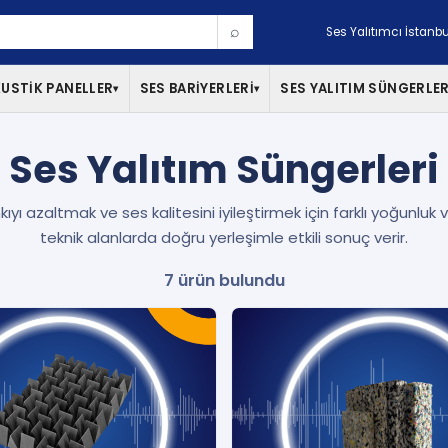
⌕
Ses Yalıtımcı İstanbu
USTİK PANELLER
SES BARİYERLERİ
SES YALITIM SÜNGERLER
▾
▾
Ses Yalıtım Süngerleri
ıyı azaltmak ve ses kalitesini iyileştirmek için farklı yoğunluk 
teknik alanlarda doğru yerleşimle etkili sonuç verir.
7 ürün bulundu