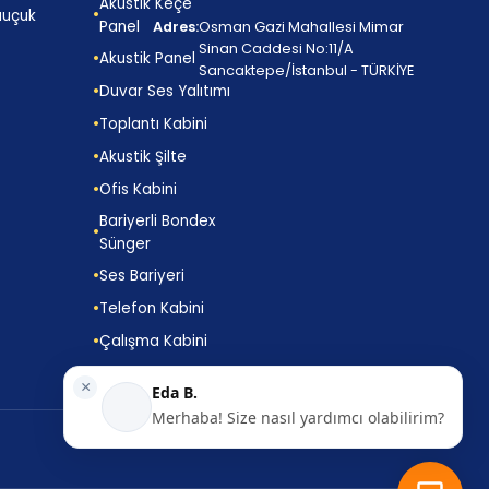
Akustik Keçe
auçuk
Panel
Adres:
Osman Gazi Mahallesi Mimar
Sinan Caddesi No:11/A
Akustik Panel
Sancaktepe/İstanbul - TÜRKİYE
Duvar Ses Yalıtımı
Toplantı Kabini
Akustik Şilte
Ofis Kabini
Bariyerli Bondex
Sünger
Ses Bariyeri
Telefon Kabini
Çalışma Kabini