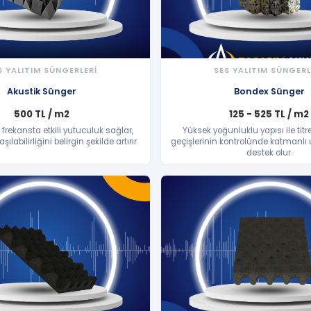
S YALITIM SÜNGERLERİ
SES YALITIM SÜNGERL
HIZLI BAKIŞ
HIZLI BAKIŞ
Akustik Sünger
Bondex Sünger
500 TL / m2
125 - 525 TL / m2
frekansta etkili yutuculuk sağlar,
Yüksek yoğunluklu yapısı ile tit
abilirliğini belirgin şekilde artırır.
geçişlerinin kontrolünde katmanl
destek olur.