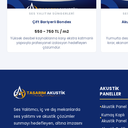
SES YALITIM SÜNGERLERİ
SE
HIZLI BAKIŞ
Çift Bariyerli Bondex
Ak
550 - 750 TL / m2
Yüksek desibel kaynaklarına karşı ekstra katmanlı
Yumurta dese
yapısıyla profesyonel izolasyon hedefleyen
kırar, ekonom
çözümdür.
AKUSTİK
PANELLER
Akustik Panel
Ses Yalıtımcı, iç ve dış mekanlarda
Kumaş Kaplı
ses yalıtımı ve akustik çözümler
Akustik Panel
sunmayı hedefleyen, altına imzasını