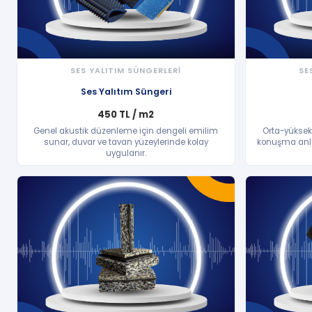
SES YALITIM SÜNGERLERİ
SE
HIZLI BAKIŞ
Ses Yalıtım Süngeri
450 TL / m2
Genel akustik düzenleme için dengeli emilim
Orta-yüksek 
sunar, duvar ve tavan yüzeylerinde kolay
konuşma anlaşıl
uygulanır.