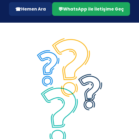
Akustik kabin fiyatları 2026 yılında tek bir rakamla
☎
💬
Hemen Ara
WhatsApp ile İletişime Geç
açıklanabilecek kadar basit değil. Piyasada benzer
görünümlü birçok model bulunsa da fiyat farkını
belirleyen asıl konu, ürünün içindeki mühendislik
seviyesidir. Panel katman yapısı, cam bileşeni, kapı
sızdırmazlığı, gövde rijitliği, havalandırma kalitesi,
elektrik altyapısı ve montaj standardı gibi başlıklar
fiyatı doğrudan etkiler. Bu nedenle “en ucuz kabin”
çoğu zaman toplam maliyeti en yüksek seçenek
olabilir; çünkü performans düştüğünde revizyon,
bakım ve kullanım kaybı devreye girer.
2026 pazarında kurumsal alım ekipleri artık daha
olgun bir yaklaşım benimsiyor: ilk satın alma bedeli
yerine toplam sahip olma maliyeti (TCO)
üzerinden karar veriliyor. Bu yaklaşımda ilk fiyatın