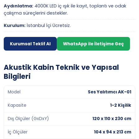
Aydınlatma:
4000K LED iç ışık ile kayıt, toplantı ve odak
çalışma süreçlerini destekler.
Kurulum:
İstanbul İçi Ücretsiz.
Kurumsal Teklif Al
WhatsApp ile İletişime Geç
Akustik Kabin Teknik ve Yapısal
Bilgileri
Model
Ses Yalıtımcı AK-01
Kapasite
1-2 Kişilik
Dış Ölçüler (GxDxY)
120 x 110 x 230 cm
İç Ölçüler
104 x 94 x 213 cm