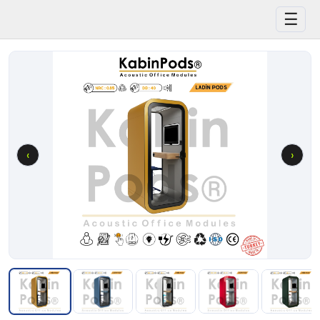
☰
‹
›