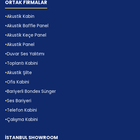
ORTAK FİRMALAR
performans bileşenidir.
İç Mekân Deneyimi:
Akustik Kabin
Akustik Baffle Panel
Kullanıcı Psikolojisinden
Akustik Keçe Panel
İş Verimine
Akustik Panel
Duvar Ses Yalıtımı
Akustik kabin performansını yalnızca teknik verilerle
Toplantı Kabini
değerlendirmek eksik kalır. Kullanıcının kabin içinde
Akustik Şilte
nasıl hissettiği, ürünü ne sıklıkta tercih edeceğini
Ofis Kabini
belirler. Ferah hissettiren bir iç hacim, dengeli ışık,
Bariyerli Bondex Sünger
temiz hava akışı ve net konuşma deneyimi bir
Ses Bariyeri
araya geldiğinde kabin “zorunlu alan” olmaktan
Telefon Kabini
çıkar, “tercih edilen çalışma alanına” dönüşür. Bu
Çalışma Kabini
dönüşüm kurumlar için kritik; çünkü
benimsenmeyen ürün en iyi teknik değere sahip
İSTANBUL SHOWROOM
olsa bile yatırım karşılığını vermez.