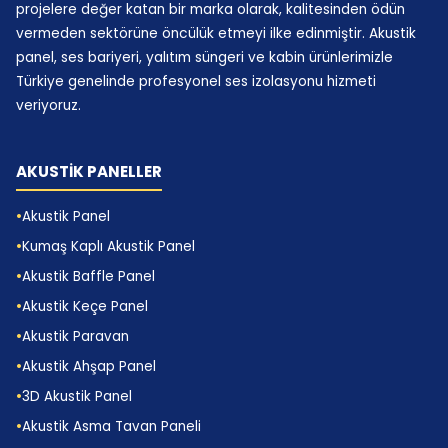
konforunu belirleyen temel faktörlerden biri hava
projelere değer katan bir marka olarak, kalitesinden ödün
vermeden sektörüne öncülük etmeyi ilke edinmiştir. Akustik
kalitesidir. Sessiz fan teknolojisiyle çalışan bir
panel, ses bariyeri, yalıtım süngeri ve kabin ürünlerimizle
havalandırma sistemi, iç mekânı bunaltıcı
Türkiye genelinde profesyonel ses izolasyonu hizmeti
olmaktan çıkarır ve nefes konforunu korur. Hedef,
veriyoruz.
yüksek debi değil dengeli dolaşımdır. Çok güçlü
hava akımı kullanıcıda rahatsızlık yaratır; çok zayıf
AKUSTİK PANELLER
akım ise dikkat kaybı üretir. Bu yüzden akustik kabin
mühendisliğinde fan karakteristiği ile akustik denge
Akustik Panel
birlikte optimize edilir.
Kumaş Kaplı Akustik Panel
Akustik Baffle Panel
Doğru hava yönetimi, kullanım süresini doğrudan
Akustik Keçe Panel
etkiler. Konforu yüksek olmayan kabinler kısa
Akustik Paravan
sürede daha az tercih edilir. Dolayısıyla
havalandırma sistemi, ürün performansında ikincil
Akustik Ahşap Panel
değil birincil kriterdir.
3D Akustik Panel
Akustik Asma Tavan Paneli
Aydınlatma, Elektrik ve Dijital Çalışma