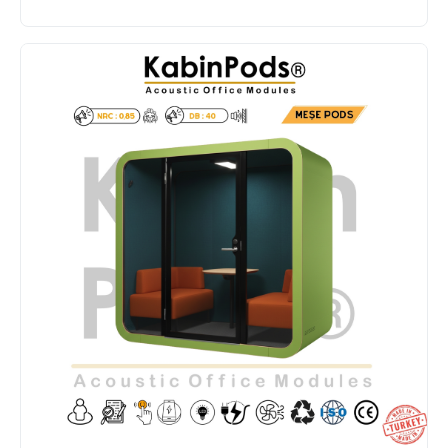
almak. Oysa kapı fitili, cam birleşim hattı, kabin
zemin bağlantısı ve köşe detayları doğru
çözülmezse ses kaçağı oluşur. Kağıt üzerinde
yüksek görünen bir değer, sahada beklenen sonucu
vermeyebilir. Ses Yalıtımcı olarak bu yüzden ürünü
“malzeme listesi” değil, “sistem performansı” olarak
ele alıyoruz. Montaj standartlarını da bu sistemin
parçası kabul ediyoruz.
Performansın sürdürülebilirliği için kullanım disiplini
de önemli. Kapının tam kapanması, fan çıkışının
kapatılmaması, kabin içinde gereksiz sert yüzeyli
eklerin artırılmaması ve düzenli bakım gibi temel
adımlar performansı korur. Doğru ürün + doğru
kurulum + doğru kullanım birleşimi olmadan ideal
sonuç beklemek gerçekçi olmaz. Daha yüksek