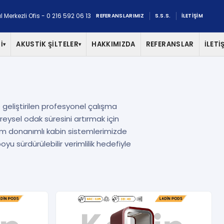
l Merkezli Ofis - 0 216 592 06 13
REFERANSLARIMIZ
S.S.S.
İLETİŞİM
İ
AKUSTİK ŞİLTELER
HAKKIMIZDA
REFERANSLAR
İLETİ
▾
▾
e geliştirilen profesyonel çalışma
ireysel odak süresini artırmak için
Tam donanımlı kabin sistemlerimizde
u sürdürülebilir verimlilik hedefiyle