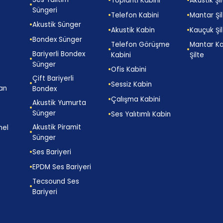
Toplantı Kabini
Akustik Şi
Süngeri
Telefon Kabini
Mantar Şi
Akustik Sünger
Akustik Kabin
Kauçuk Şi
Bondex Sünger
Telefon Görüşme
Mantar K
Bariyerli Bondex
Kabini
Şilte
Sünger
Ofis Kabini
Çift Bariyerli
Sessiz Kabin
an
Bondex
Çalışma Kabini
p
Akustik Yumurta
Sünger
Ses Yalıtımlı Kabin
Akustik Piramit
nel
Sünger
Ses Bariyeri
EPDM Ses Bariyeri
Tecsound Ses
Bariyeri