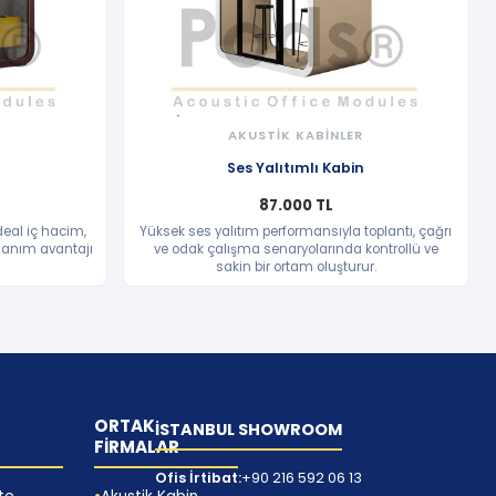
R
AKUSTİK KABİNLER
HIZLI BAKIŞ
Ses Yalıtımlı Kabin
87.000 TL
deal iç hacim,
Yüksek ses yalıtım performansıyla toplantı, çağrı
lanım avantajı
ve odak çalışma senaryolarında kontrollü ve
sakin bir ortam oluşturur.
ORTAK
İSTANBUL SHOWROOM
FİRMALAR
Ofis İrtibat:
+90 216 592 06 13