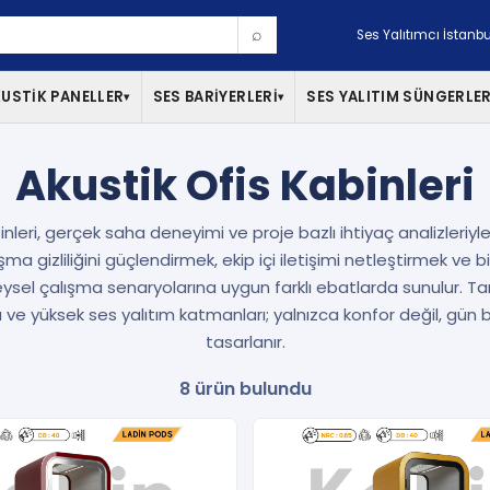
⌕
Ses Yalıtımcı İstanbu
USTİK PANELLER
SES BARİYERLERİ
SES YALITIM SÜNGERLER
▾
▾
Akustik Ofis Kabinleri
binleri, gerçek saha deneyimi ve proje bazlı ihtiyaç analizleriyl
ma gizliliğini güçlendirmek, ekip içi iletişimi netleştirmek ve b
eysel çalışma senaryolarına uygun farklı ebatlarda sunulur. 
ve yüksek ses yalıtım katmanları; yalnızca konfor değil, gün boy
tasarlanır.
8 ürün bulundu