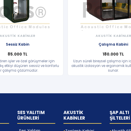
AKUSTİK KABİNLER
AKUSTİK KABİNLE
HIZLI BAKIŞ
HIZLI BAKIŞ
Sessiz Kabin
Çalışma Kabini
85.000 TL
180.000 TL
iren işler ve özel görüşmeler için
Uzun süreli bireysel çalışma için i
ış etkiyi düşüren sessiz ve konforlu
akustik izolasyon ve ergonomik kul
ir çalışma çözümüdür.
sunar.
SES YALITIM
AKUSTİK
ŞAP ALTI
ÜRÜNLERİ
KABİNLER
ŞİLTELERİ
Ses Yalıtım