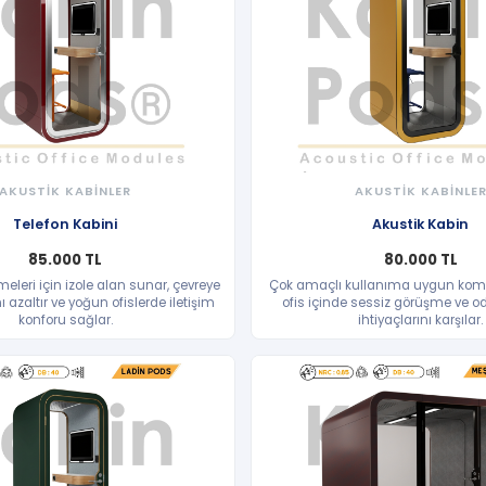
AKUSTİK KABİNLER
AKUSTİK KABİNLE
HIZLI BAKIŞ
HIZLI BAKIŞ
Telefon Kabini
Akustik Kabin
85.000 TL
80.000 TL
eleri için izole alan sunar, çevreye
Çok amaçlı kullanıma uygun komp
 azaltır ve yoğun ofislerde iletişim
ofis içinde sessiz görüşme ve 
konforu sağlar.
ihtiyaçlarını karşılar.