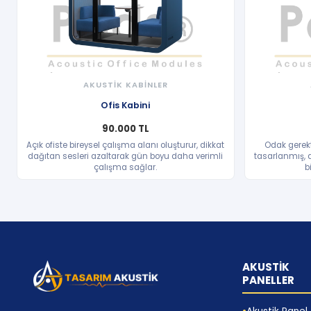
AKUSTİK KABİNLER
HIZLI BAKIŞ
Ofis Kabini
90.000 TL
Açık ofiste bireysel çalışma alanı oluşturur, dikkat
Odak gerekt
dağıtan sesleri azaltarak gün boyu daha verimli
tasarlanmış, d
çalışma sağlar.
b
AKUSTİK
PANELLER