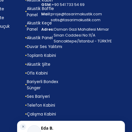
lte
Akustik Kabin
GSM:
+90 541 733 54 69
Akustik Baffle
lte
Mail:
proje@tasarimakustik.com
Panel
lte
satis@tasarimakustik.com
Akustik Keçe
auçuk
Panel
Adres:
Osman Gazi Mahallesi Mimar
Sinan Caddesi No:11/A
Akustik Panel
Sancaktepe/İstanbul - TÜRKİYE
Duvar Ses Yalıtımı
Toplantı Kabini
Akustik Şilte
Ofis Kabini
Bariyerli Bondex
Sünger
Ses Bariyeri
Telefon Kabini
Çalışma Kabini