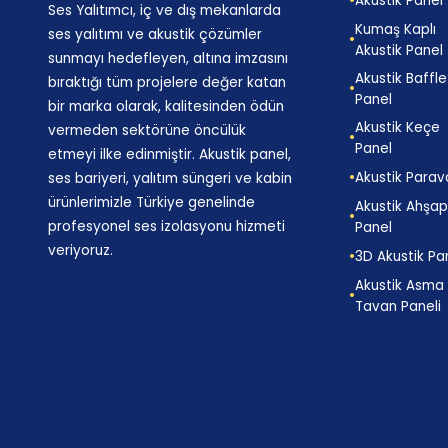
Akustik Panel
Ses Yalıtımcı, iç ve dış mekanlarda
Kumaş Kaplı
ses yalıtımı ve akustik çözümler
Akustik Panel
sunmayı hedefleyen, altına imzasını
Akustik Baffle
bıraktığı tüm projelere değer katan
Panel
bir marka olarak, kalitesinden ödün
Akustik Keçe
vermeden sektörüne öncülük
Panel
etmeyi ilke edinmiştir. Akustik panel,
Akustik Parav
ses bariyeri, yalıtım süngeri ve kabin
ürünlerimizle Türkiye genelinde
Akustik Ahşa
profesyonel ses izolasyonu hizmeti
Panel
veriyoruz.
3D Akustik Pa
Akustik Asma
Tavan Paneli