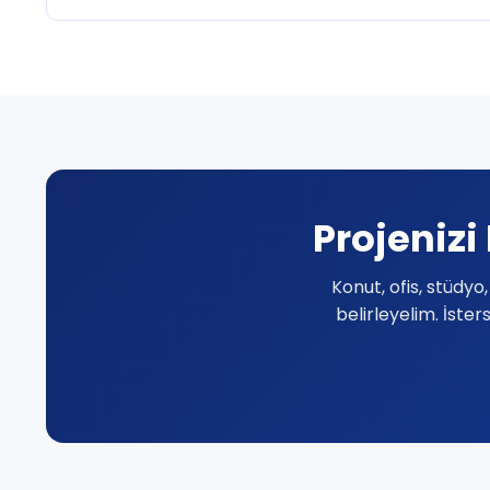
Projenizi
Konut, ofis, stüdy
belirleyelim. İster