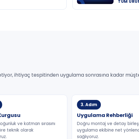
TÜM ÜRÜ
etiyor, ihtiyaç tespitinden uygulama sonrasına kadar müşte
3. Adım
Kurgusu
Uygulama Rehberliği
 yoğunluk ve katman sırasını
Doğru montaj ve detay birleşi
re teknik olarak
uygulama ekibine net yönlen
ruz.
sağlıyoruz.