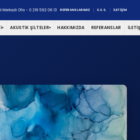
l Merkezli Ofis - 0 216 592 06 13
REFERANSLARIMIZ
S.S.S.
İLETİŞİM
İ
AKUSTİK ŞİLTELER
HAKKIMIZDA
REFERANSLAR
İLETİ
▾
▾