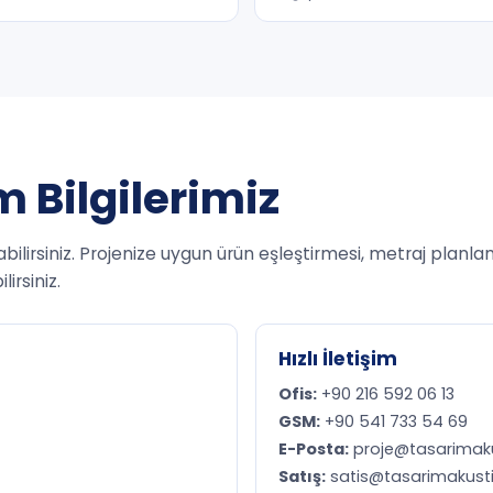
 Bilgilerimiz
abilirsiniz. Projenize uygun ürün eşleştirmesi, metraj planl
irsiniz.
Hızlı İletişim
Ofis:
+90 216 592 06 13
GSM:
+90 541 733 54 69
E-Posta:
proje@tasarimak
Satış:
satis@tasarimakust