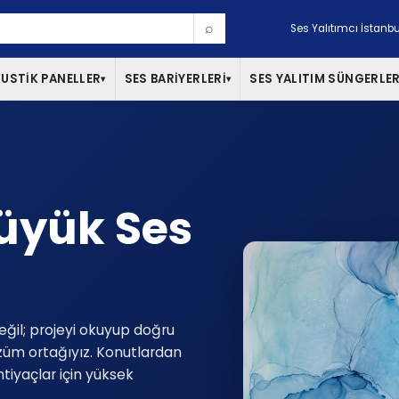
⌕
Ses Yalıtımcı İstanbu
USTİK PANELLER
SES BARİYERLERİ
SES YALITIM SÜNGERLER
▾
▾
Büyük Ses
eğil; projeyi okuyup doğru
züm ortağıyız. Konutlardan
htiyaçlar için yüksek