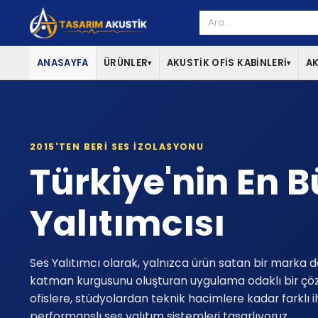
ANASAYFA
ÜRÜNLER
AKUSTİK OFİS KABİNLERİ
AK
▾
▾
2015'TEN BERI SES IZOLASYONU
Türkiye'nin En 
Yalıtımcısı
Ses Yalıtımcı olarak, yalnızca ürün satan bir marka d
katman kurgusunu oluşturan uygulama odaklı bir çö
ofislere, stüdyolardan teknik hacimlere kadar farklı i
performanslı ses yalıtım sistemleri tasarlıyoruz.