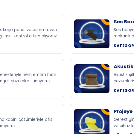
Ses Bari
le, keçe panel ve asma tavan
Ses bariy
ımını kontrol altına alıyoruz.
mekanik al
KATEGORI
Akustik 
eçenekleriyle hem emilim hem
Akustik şi
engeli çözümler sunuyoruz.
çözümleriy
KATEGORI
Projeye
şma kabini çözümleriyle ofis
Gerektiğin
uruyoruz.
ve cihaz k