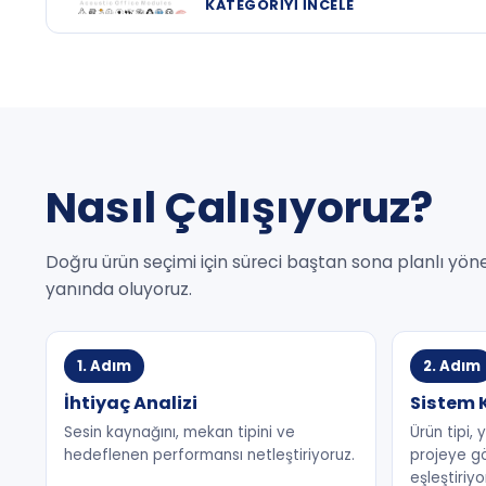
KATEGORIYI İNCELE
Nasıl Çalışıyoruz?
Doğru ürün seçimi için süreci baştan sona planlı yön
yanında oluyoruz.
1. Adım
2. Adım
İhtiyaç Analizi
Sistem 
Sesin kaynağını, mekan tipini ve
Ürün tipi,
hedeflenen performansı netleştiriyoruz.
projeye gö
eşleştiriyo