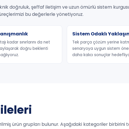
eknik doğruluk, şeffaf iletişim ve uzun ömürlü sistem kurgus
reçlerimizi bu değerlerle yönetiyoruz.
Danışmanlık
Sistem Odaklı Yaklaşı
ajı kadar sınırlarını da net
Tek parça çözüm yerine katm
aylaşarak doğru beklenti
senaryoya uygun sistem öneri
ağlıyoruz.
daha kalıcı sonuçlar hedefliy
leleri
tirilmiş ürün grupları bulunur. Aşağıdaki kategoriler birbir