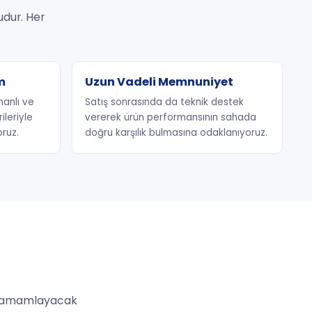
udur. Her
m
Uzun Vadeli Memnuniyet
anlı ve
Satış sonrasında da teknik destek
leriyle
vererek ürün performansının sahada
oruz.
doğru karşılık bulmasına odaklanıyoruz.
ini tamamlayacak