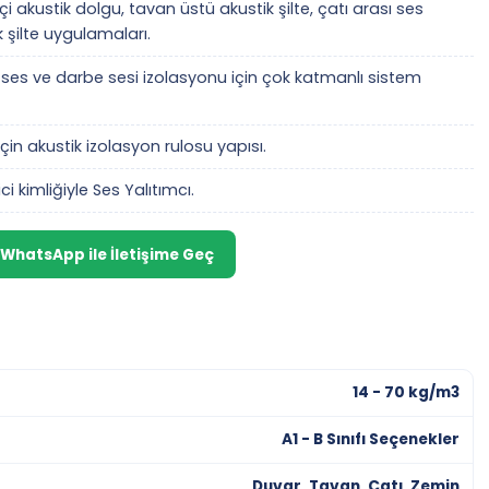
çi akustik dolgu, tavan üstü akustik şilte, çatı arası ses
k şilte uygulamaları.
es ve darbe sesi izolasyonu için çok katmanlı sistem
için akustik izolasyon rulosu yapısı.
ci kimliğiyle Ses Yalıtımcı.
WhatsApp ile İletişime Geç
14 - 70 kg/m3
A1 - B Sınıfı Seçenekler
Duvar, Tavan, Çatı, Zemin