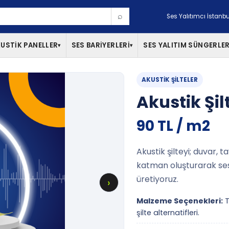
⌕
Ses Yalıtımcı İstanbu
USTİK PANELLER
SES BARİYERLERİ
SES YALITIM SÜNGERLER
▾
▾
AKUSTIK ŞILTELER
Akustik Şil
90 TL / m2
Akustik şilteyi; duvar, 
katman oluşturarak ses i
üretiyoruz.
›
Malzeme Seçenekleri:
T
şilte alternatifleri.