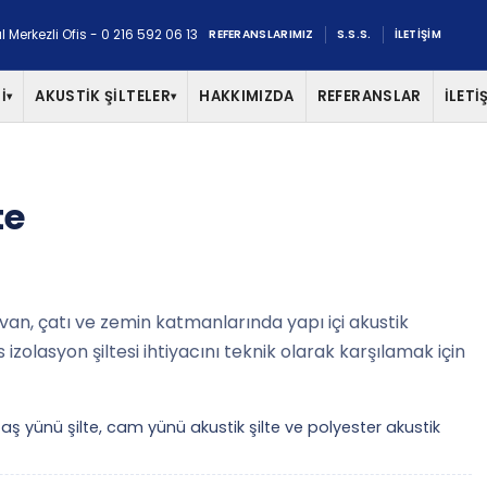
l Merkezli Ofis - 0 216 592 06 13
REFERANSLARIMIZ
S.S.S.
İLETİŞİM
İ
AKUSTİK ŞİLTELER
HAKKIMIZDA
REFERANSLAR
İLETİ
▾
▾
te
tavan, çatı ve zemin katmanlarında yapı içi akustik
zolasyon şiltesi ihtiyacını teknik olarak karşılamak için
aş yünü şilte, cam yünü akustik şilte ve polyester akustik