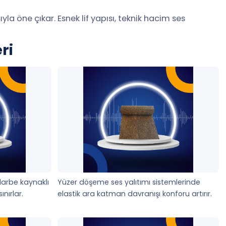
la öne çıkar. Esnek lif yapısı, teknik hacim ses
ri
tir. Yoğun lif dokusu arttıkça ses izolasyon şiltesi,
es yalıtımı özellikle geniş duvar, tavan üstü akustik
 darbe kaynaklı
Yüzer döşeme ses yalıtımı sistemlerinde
arçasıdır. Duvar ve tavan boşluğunda kullanıldığında
ınırlar.
elastik ara katman davranışı konforu artırır.