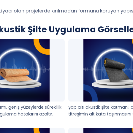
htiyacı olan projelerde kırılmadan formunu koruyan yapısıy
arda montaj kolaylığı sağlar.
kustik Şilte Uygulama Görselle
 yansıtmak yerine malzeme içinde sürtünme ile sönümlemek
 artırır.
erde ek yeri kaynaklı performans kaybını azaltır. Rulolu s
ama sağlar.
Davranışı
tımı, geniş yüzeylerde süreklilik
Şap altı akustik şilte katmanı,
katmanla çalışan bir profesyonel ses izolasyon sistemi p
ulama hatalarını azaltır.
titreşimin alt kata taşınmasını s
daha dengeli bir iç ortam oluşturur.
man