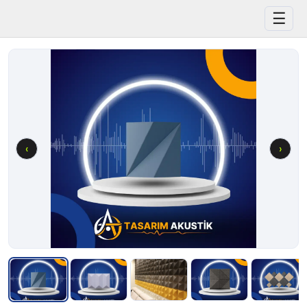
☰
‹
›