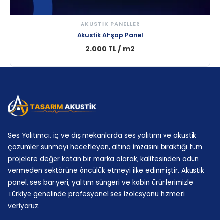
görsel çerçeve oluşturur. Aynı anda yankıyı
düşürerek konuşma kalitesini artırır. Böylece panel
AKUSTİK PANELLER
yalnızca fon olmaz; işlevli bir akustik tasarım duvarı
HEMEN İNCELE
Akustik Ahşap Panel
görevi görür. Biz ofis projelerinde panel ritmini
2.000 TL / m2
kurumsal kimlikle uyumlu kurgulayarak tasarım
bütünlüğü sağlıyoruz.
Otel Lobi ve Resepsiyon Duvar Kaplaması
Otel lobi alanlarında ilk izlenim çok kritiktir ve duvar
yüzeyi bu izlenimi doğrudan etkiler. 3d duvar
kaplama paneli, resepsiyon çevresinde hem
Ses Yalıtımcı, iç ve dış mekanlarda ses yalıtımı ve akustik
premium bir görünüm oluşturur hem uğultu
çözümler sunmayı hedefleyen, altına imzasını bıraktığı tüm
projelere değer katan bir marka olarak, kalitesinden ödün
baskısını azaltır. Bu kombinasyon misafir
vermeden sektörüne öncülük etmeyi ilke edinmiştir. Akustik
deneyiminde hissedilir bir kalite artışı sağlar. Yüksek
panel, ses bariyeri, yalıtım süngeri ve kabin ürünlerimizle
trafik nedeniyle yüzey dayanımı da önemli olduğu
Türkiye genelinde profesyonel ses izolasyonu hizmeti
için darbe dayanımlı kaplama seçenekleriyle
veriyoruz.
çalışıyoruz.