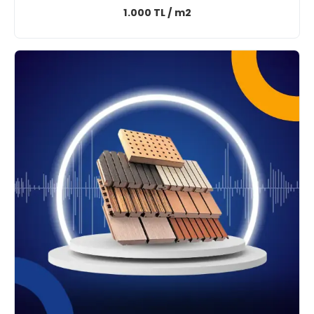
1.000 TL / m2
3D Akustik Panel Duvar
Uygulama Alanları
Vurgu Duvarı Olarak Mimari Kullanım
Vurgu duvarı senaryolarında 3D panel, mekanın
ana odak noktasını güçlendirir. Tek bir yüzeyde
doğru form kullanıldığında tüm alanın algısı
değişebilir. Bu nedenle paneli dekoratif bir kaplama
olarak değil, mimari karar olarak ele alıyoruz. Vurgu
duvarında doğru yerleşim ve ışık planı ile çok daha
yüksek etki elde edilir.
Ofis Arka Plan Tasarım Panelleri
Ofis arka plan tasarım panelleri, özellikle toplantı
odası ve yönetici görüşme alanlarında güçlü bir