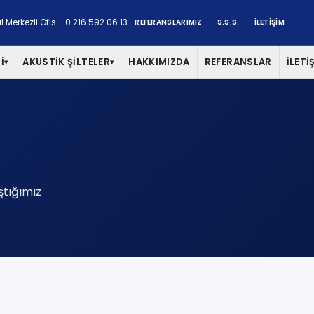
l Merkezli Ofis - 0 216 592 06 13
REFERANSLARIMIZ
S.S.S.
İLETİŞİM
İ
AKUSTİK ŞİLTELER
HAKKIMIZDA
REFERANSLAR
İLETİ
▾
▾
ıştığımız