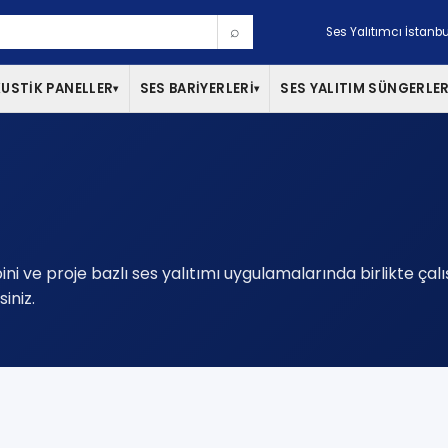
⌕
Ses Yalıtımcı İstanbu
USTİK PANELLER
SES BARİYERLERİ
SES YALITIM SÜNGERLER
▾
▾
ini ve proje bazlı ses yalıtımı uygulamalarında birlikte çal
iniz.