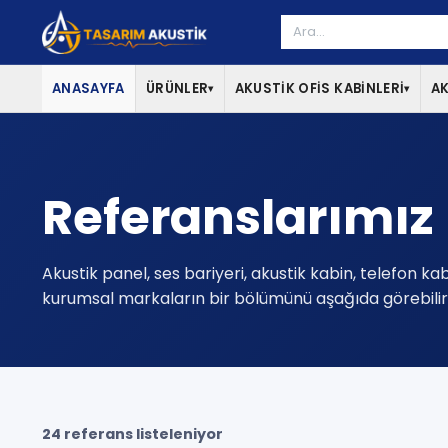
ANASAYFA
ÜRÜNLER
AKUSTİK OFİS KABİNLERİ
AK
▾
▾
Referanslarımız
Akustik panel, ses bariyeri, akustik kabin, telefon kab
kurumsal markaların bir bölümünü aşağıda görebilirs
24 referans listeleniyor